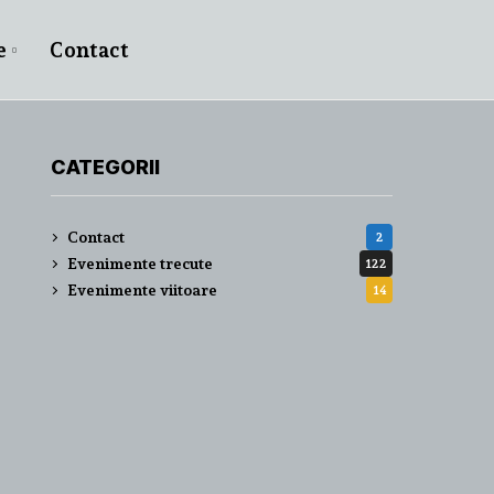
e
Contact
CATEGORII
Contact
2
Evenimente trecute
122
Evenimente viitoare
14