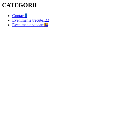
CATEGORII
Contact
2
Evenimente trecute
122
Evenimente viitoare
14