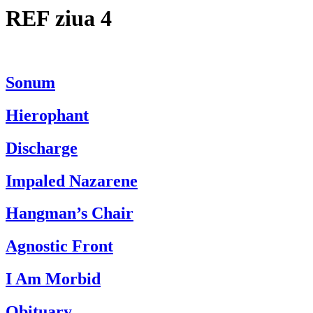
REF ziua 4
Sonum
Hierophant
Discharge
Impaled Nazarene
Hangman’s Chair
Agnostic Front
I Am Morbid
Obituary