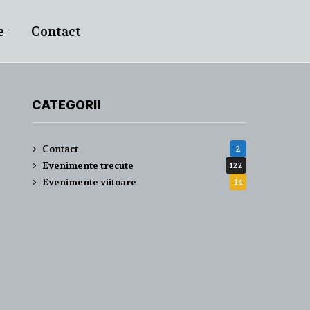
e
Contact
CATEGORII
Contact
2
Evenimente trecute
122
Evenimente viitoare
14