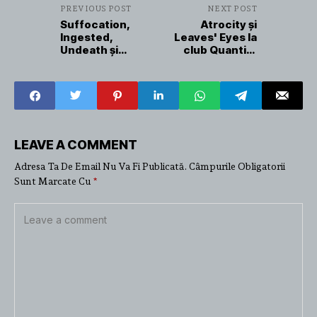
PREVIOUS POST
NEXT POST
Suffocation,
Atrocity și
Ingested,
Leaves' Eyes la
Undeath și
club Quantic,
Eternal în club
București,
Quantic,
05.10.2026
București,
13.10.2026
LEAVE A COMMENT
Adresa Ta De Email Nu Va Fi Publicată.
Câmpurile Obligatorii
Sunt Marcate Cu
*