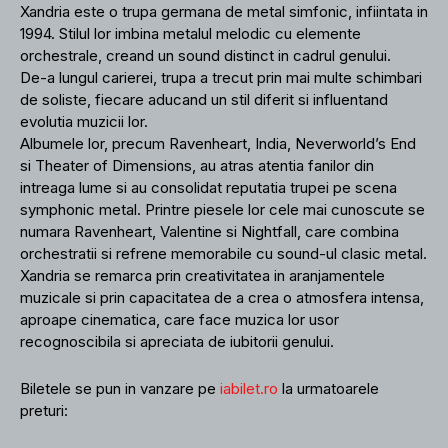
Xandria este o trupa germana de metal simfonic, infiintata in
1994. Stilul lor imbina metalul melodic cu elemente
orchestrale, creand un sound distinct in cadrul genului.
De-a lungul carierei, trupa a trecut prin mai multe schimbari
de soliste, fiecare aducand un stil diferit si influentand
evolutia muzicii lor.
Albumele lor, precum Ravenheart, India, Neverworld’s End
si Theater of Dimensions, au atras atentia fanilor din
intreaga lume si au consolidat reputatia trupei pe scena
symphonic metal. Printre piesele lor cele mai cunoscute se
numara Ravenheart, Valentine si Nightfall, care combina
orchestratii si refrene memorabile cu sound-ul clasic metal.
Xandria se remarca prin creativitatea in aranjamentele
muzicale si prin capacitatea de a crea o atmosfera intensa,
aproape cinematica, care face muzica lor usor
recognoscibila si apreciata de iubitorii genului.
Biletele se pun in vanzare pe
iabilet.ro
la urmatoarele
preturi: