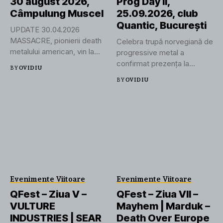
30 august 2026,
Prog Day II,
Câmpulung Muscel
25.09.2026, club
Quantic, București
UPDATE 30.04.2026
MASSACRE, pionierii death
Celebra trupă norvegiană de
metalului american, vin la
progressive metal a
POSADA ROCK FESTIVAL...
confirmat prezența la
BY
OVIDIU
Bucharest Prog...
BY
OVIDIU
Evenimente Viitoare
Evenimente Viitoare
QFest – Ziua V –
QFest – Ziua VII –
VULTURE
Mayhem | Marduk –
INDUSTRIES | SEAR
Death Over Europe